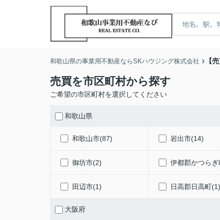
【売
和歌山県の事業用不動産ならSKハウジング株式会社
売買を市区町村から探す
ご希望の市区町村を選択してください
和歌山県
和歌山市(87)
岩出市(14)
御坊市(2)
伊都郡かつらぎ町
田辺市(1)
日高郡日高町(1
大阪府