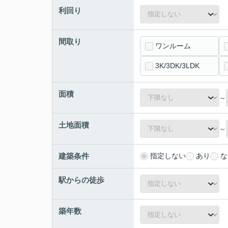
利回り
間取り
ワンルーム
3K/3DK/3LDK
面積
～
土地面積
～
建築条件
指定しない
あり
な
駅からの徒歩
築年数