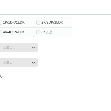
1K/1DK/1LDK
2K/2DK/2LDK
4K/4DK/4LDK
5K以上
し