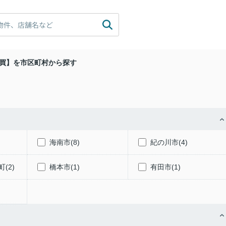
買】を市区町村から探す
海南市(8)
紀の川市(4)
(2)
橋本市(1)
有田市(1)
)