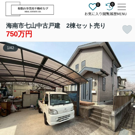
0
0
海南市七山中古戸建 2棟セット売り
750万円
1
/
42