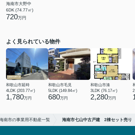
海南市大野中
6DK (74.77㎡)
720
万円
よく見られている物件
和歌山市延時
和歌山市毛見
和歌山市湊
4LDK (203.77㎡)
5LDK (149.84㎡)
3LDK (76.17㎡)
2
1,780
680
2,280
万円
万円
万円
海南市の事業用不動産一覧
海南市七山中古戸建 2棟セット売り