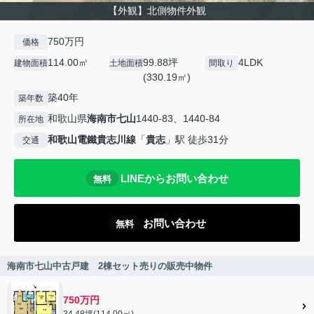
【外観】北側物件外観
750万円
価格
114.00㎡
99.88坪
4LDK
建物面積
土地面積
間取り
(330.19㎡)
築40年
築年数
和歌山県
海南市
七山
1440-83、1440-84
所在地
和歌山電鐵貴志川線
「
貴志
」駅 徒歩31分
交通
LINEからお問い合わせ
無料
お問い合わせ
無料
海南市七山中古戸建 2棟セット売りの販売中物件
750万円
34.48坪(114.00㎡)