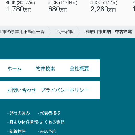
4LDK (203.77㎡)
5LDK (149.84㎡)
3LDK (76.17㎡)
2
1,780
680
2,280
万円
万円
万円
山市の事業用不動産一覧
六十谷駅
和歌山市加納 中古戸建
ホーム
物件検索
会社概要
お問い合わせ
プライバシーポリシー
- 弊社の強み
- 代表者挨拶
- 耳より物件情報
- よくある質問
- 新着物件
- 来店予約