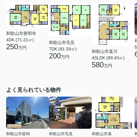
和歌山市善明寺
4DK (71.21㎡)
和歌山市毛見
250
5
万円
7DK (81.59㎡)
和歌山市直川
200
万円
4SLDK (89.43㎡)
580
万円
よく見られている物件
和歌山市延時
和歌山市毛見
和歌山市湊