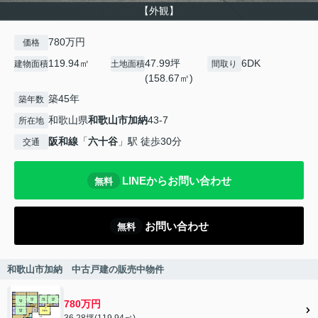
【外観】
780万円
価格
119.94㎡
47.99坪
6DK
建物面積
土地面積
間取り
(158.67㎡)
築45年
築年数
和歌山県
和歌山市
加納
43-7
所在地
阪和線
「
六十谷
」駅 徒歩30分
交通
LINEからお問い合わせ
無料
お問い合わせ
無料
和歌山市加納 中古戸建の販売中物件
780万円
36.28坪(119.94㎡)