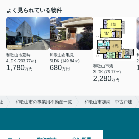
よく見られている物件
和歌山市延時
和歌山市毛見
4LDK (203.77㎡)
5LDK (149.84㎡)
2
1,780
680
和歌山市湊
万円
万円
3LDK (76.17㎡)
2,280
万円
社
和歌山市の事業用不動産一覧
和歌山市加納 中古戸建