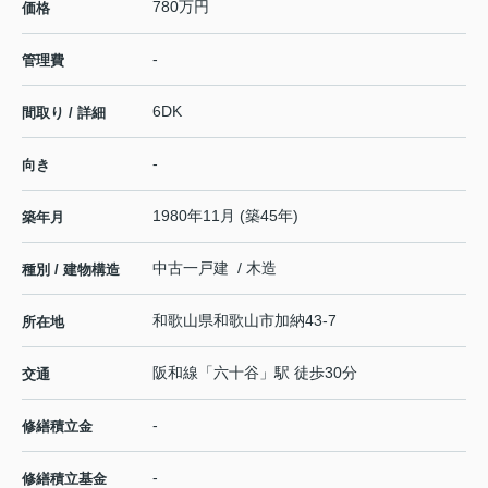
780万円
価格
-
管理費
6DK
間取り / 詳細
-
向き
1980年11月 (築45年)
築年月
中古一戸建 / 木造
種別 / 建物構造
和歌山県
和歌山市
加納
43-7
所在地
阪和線
「
六十谷
」駅 徒歩30分
交通
-
修繕積立金
-
修繕積立基金