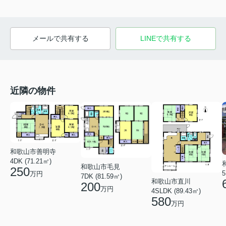
メールで共有する
LINEで共有する
近隣の物件
和歌山市善明寺
4DK (71.21㎡)
和歌山市毛見
250
5
万円
7DK (81.59㎡)
和歌山市直川
200
万円
4SLDK (89.43㎡)
580
万円