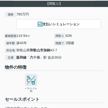
【間取り】
780万円
価格
支払いシミュレーション
119.94㎡
6DK
建物面積
間取り
築45年
2階建
築年数
階建て
和歌山県
和歌山市
加納
43-7
所在地
阪和線
「
六十谷
」駅 徒歩30分
交通
物件の特徴
バストイレ
別
セールスポイント