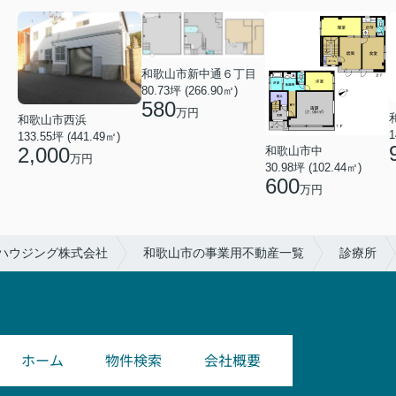
和歌山市新中通６丁目
80.73坪 (266.90㎡)
580
万円
和歌山市西浜
1
133.55坪 (441.49㎡)
2,000
和歌山市中
万円
30.98坪 (102.44㎡)
600
万円
ハウジング株式会社
和歌山市の事業用不動産一覧
診療所
ホーム
物件検索
会社概要