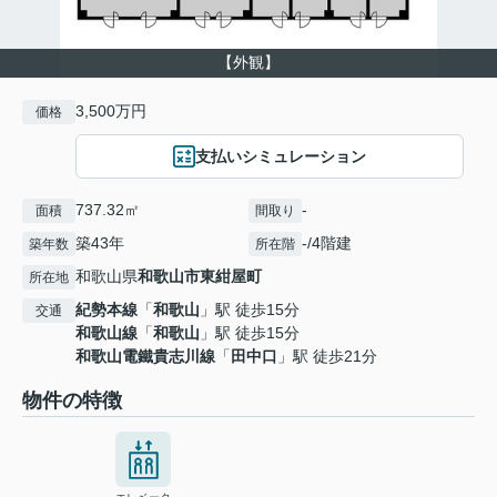
【外観】
3,500万円
価格
支払いシミュレーション
737.32㎡
-
面積
間取り
築43年
-/4階建
築年数
所在階
和歌山県
和歌山市
東紺屋町
所在地
紀勢本線
「
和歌山
」駅 徒歩15分
交通
和歌山線
「
和歌山
」駅 徒歩15分
和歌山電鐵貴志川線
「
田中口
」駅 徒歩21分
物件の特徴