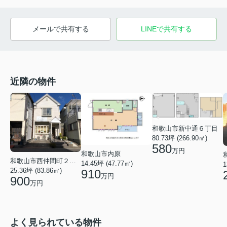
メールで共有する
LINEで共有する
近隣の物件
和歌山市新中通６丁目
80.73坪 (266.90㎡)
580
万円
和歌山市内原
和歌山市西仲間町２丁目
14.45坪 (47.77㎡)
1
25.36坪 (83.86㎡)
910
万円
900
万円
よく見られている物件