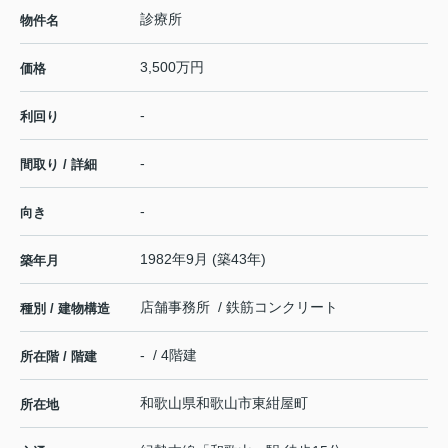
診療所
物件名
3,500万円
価格
-
利回り
-
間取り / 詳細
-
向き
1982年9月 (築43年)
築年月
店舗事務所 / 鉄筋コンクリート
種別 / 建物構造
- / 4階建
所在階 / 階建
和歌山県
和歌山市
東紺屋町
所在地