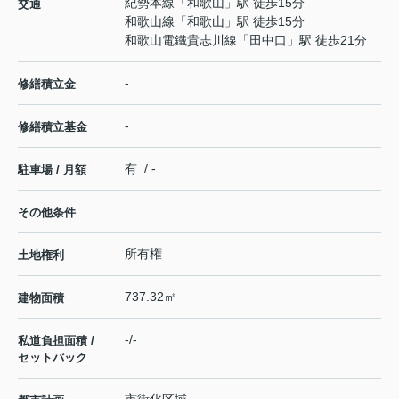
紀勢本線
「
和歌山
」駅 徒歩15分
交通
和歌山線
「
和歌山
」駅 徒歩15分
和歌山電鐵貴志川線
「
田中口
」駅 徒歩21分
-
修繕積立金
-
修繕積立基金
有 / -
駐車場 / 月額
その他条件
所有権
土地権利
737.32㎡
建物面積
-/-
私道負担面積 /
セットバック
市街化区域