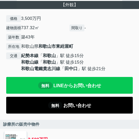
【外観】
3,500万円
価格
737.32㎡
-
建物面積
間取り
築43年
築年数
和歌山県
和歌山市
東紺屋町
所在地
紀勢本線
「
和歌山
」駅 徒歩15分
交通
和歌山線
「
和歌山
」駅 徒歩15分
和歌山電鐵貴志川線
「
田中口
」駅 徒歩21分
LINEからお問い合わせ
無料
お問い合わせ
無料
診療所の販売中物件