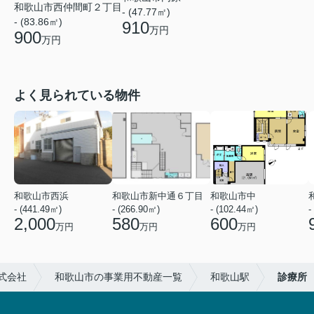
和歌山市西仲間町２丁目
- (47.77㎡)
- (83.86㎡)
910
万円
900
万円
よく見られている物件
和歌山市西浜
和歌山市新中通６丁目
和歌山市中
- (441.49㎡)
- (266.90㎡)
- (102.44㎡)
-
2,000
580
600
万円
万円
万円
式会社
和歌山市の事業用不動産一覧
和歌山駅
診療所