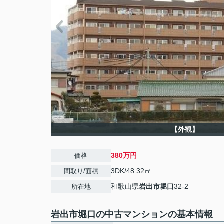
【外観】
380万円
価格
3DK/48.32㎡
間取り/面積
和歌山県
岩出市
堀口
32-2
所在地
岩出市堀口の中古マンションの基本情報