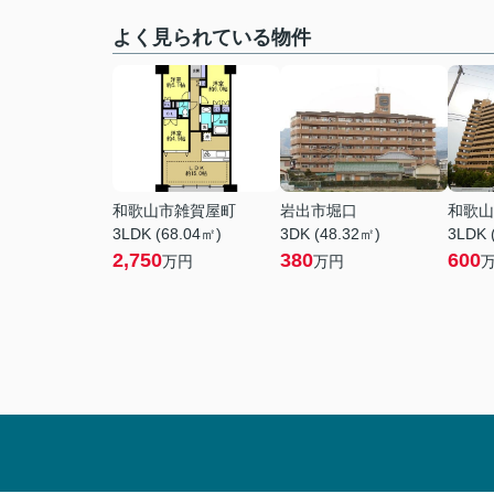
よく見られている物件
和歌山市雑賀屋町
岩出市堀口
和歌山
3LDK (68.04㎡)
3DK (48.32㎡)
3LDK 
2,750
380
600
万円
万円