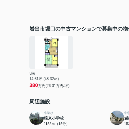
岩出市堀口の中古マンションで募集中の物
5階
14.61坪 (48.32㎡)
380
万円(26.01万円/坪)
周辺施設
小学校
中
根来小学校
岩
1158ｍ（15分）
1