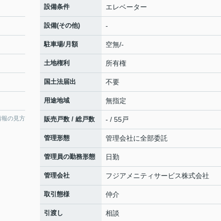
設備条件
エレベーター
設備(その他)
-
駐車場/月額
空無/-
土地権利
所有権
国土法届出
不要
用途地域
無指定
情報の見方
販売戸数 / 総戸数
- / 55戸
管理形態
管理会社に全部委託
管理員の勤務形態
日勤
管理会社
フジアメニティサービス株式会社
取引態様
仲介
引渡し
相談