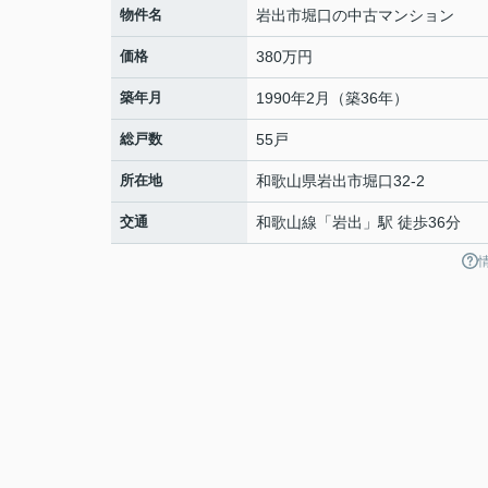
物件名
岩出市堀口の中古マンション
価格
380万円
築年月
1990年2月（築36年）
総戸数
55戸
所在地
和歌山県
岩出市
堀口
32-2
交通
和歌山線
「
岩出
」駅 徒歩36分