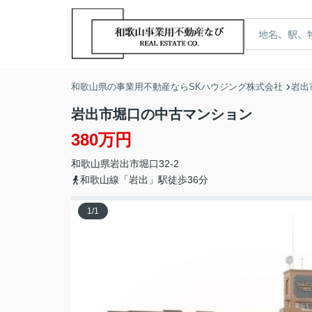
和歌山県の事業用不動産ならSKハウジング株式会社
岩出
岩出市堀口の中古マンション
380万円
和歌山県
岩出市
堀口
32-2
和歌山線「岩出」駅徒歩36分
1
/
1