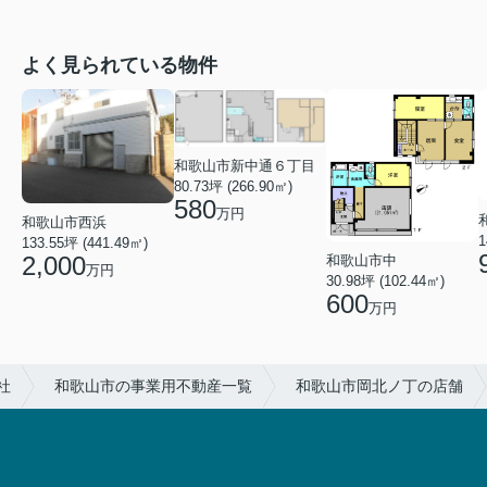
よく見られている物件
和歌山市新中通６丁目
80.73坪 (266.90㎡)
580
万円
和歌山市西浜
1
133.55坪 (441.49㎡)
2,000
和歌山市中
万円
30.98坪 (102.44㎡)
600
万円
社
和歌山市の事業用不動産一覧
和歌山市岡北ノ丁の店舗