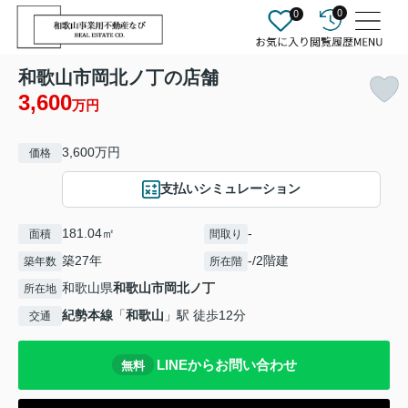
0
0
和歌山市岡北ノ丁の店舗
3,600
万円
3,600万円
価格
支払いシミュレーション
181.04㎡
-
面積
間取り
築27年
-/2階建
築年数
所在階
和歌山県
和歌山市
岡北ノ丁
所在地
紀勢本線
「
和歌山
」駅 徒歩12分
交通
LINEからお問い合わせ
無料