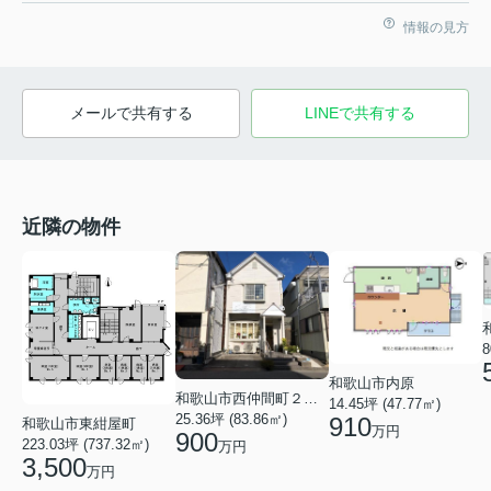
情報の見方
メールで共有する
LINEで共有する
近隣の物件
8
和歌山市内原
和歌山市西仲間町２丁目
14.45坪 (47.77㎡)
25.36坪 (83.86㎡)
910
和歌山市東紺屋町
万円
900
223.03坪 (737.32㎡)
万円
3,500
万円