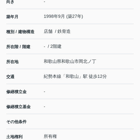
-
向き
1998年9月 (築27年)
築年月
店舗 / 鉄骨造
種別 / 建物構造
- / 2階建
所在階 / 階建
和歌山県
和歌山市
岡北ノ丁
所在地
紀勢本線
「
和歌山
」駅 徒歩12分
交通
-
修繕積立金
-
修繕積立基金
その他条件
所有権
土地権利