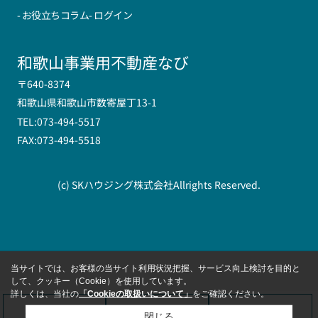
- お役立ちコラム
- ログイン
和歌山事業用不動産なび
〒640-8374
和歌山県和歌山市数寄屋丁13-1
TEL:073-494-5517
FAX:073-494-5518
(c) SKハウジング株式会社Allrights Reserved.
当サイトでは、お客様の当サイト利用状況把握、サービス向上検討を目的と
して、クッキー（Cookie）を使用しています。
詳しくは、当社の
「Cookieの取扱いについて」
をご確認ください。
お問い合わせ
来店予約
会員登録
閉じる