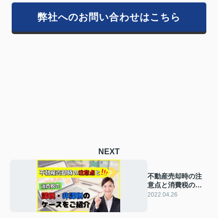
弊社へのお問い合わせはこちら
NEXT
不動産売却時の注
意点と消費税の課
税・非課税のケー
2022.04.26
スをご紹介