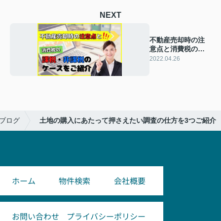
NEXT
不動産売却時の注
意点と消費税の課
税・非課税のケー
2022.04.26
スをご紹介
ブログ
土地の購入にあたって押さえたい調査の仕方を3つご紹介
ホーム
物件検索
会社概要
お問い合わせ
プライバシーポリシー