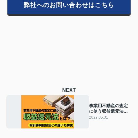
弊社へのお問い合わせはこちら
NEXT
事業用不動産の査定
に使う収益還元法と
は？取引事例比較法
2022.05.31
との違いも解説