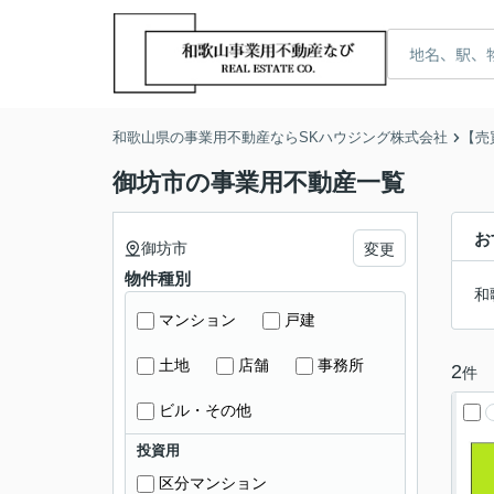
和歌山県の事業用不動産ならSKハウジング株式会社
【売
御坊市の事業用不動産一覧
お
御坊市
変更
物件種別
和
マンション
戸建
土地
店舗
事務所
2
件
ビル・その他
投資用
区分マンション