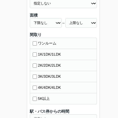
面積
～
間取り
ワンルーム
1K/1DK/1LDK
2K/2DK/2LDK
3K/3DK/3LDK
4K/4DK/4LDK
5K以上
駅・バス停からの時間