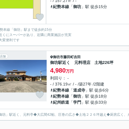
- / 157.27㎡ / -
紀勢本線
「
御坊
」駅 徒歩15分
紀勢本線「御坊」駅まで徒歩約15分
近くにスーパーがあり、近隣に商業施設が充実
大変便利です
店舗
御坊市
藤田町吉田
御坊駅近く 元料理店 土地226坪
4,980
万円
利回り： -
- / 376.19㎡ / - /築27年 /2階建
紀勢本線
「
道成寺
」駅 徒歩6分
紀勢本線
「
御坊
」駅 徒歩18分
紀州鉄道
「
学門
」駅 徒歩33分
御坊」駅近く、元料亭◆大広間42帖、圧巻の広さ◆土地２２６坪越え◆厨房広く、