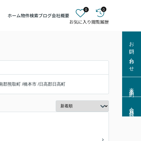
0
0
ホーム
物件検索
ブログ
会社概要
お問い合わせ
南郡熊取町
/
橋本市
/
日高郡日高町
来店予約
会員登録