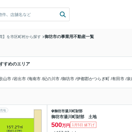
御坊市の事業用不動産一覧
買】を市区町村から探す
すすめのエリア
歌山市
/
岩出市
/
海南市
/
紀の川市
/
御坊市
/
伊都郡かつらぎ町
/
有田市
/
泉
売地
御坊市
湯川町財部
御坊市湯川町財部 土地
500
1月5日 値下げ
万円