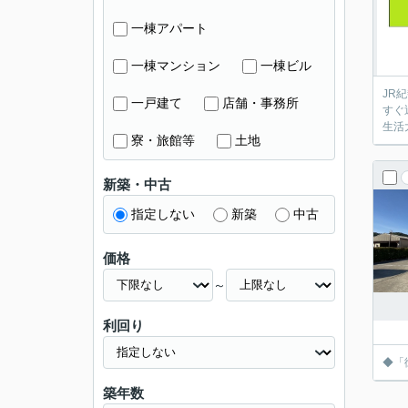
一棟アパート
一棟マンション
一棟ビル
JR
一戸建て
店舗・事務所
すぐ
生活
寮・旅館等
土地
新築・中古
指定しない
新築
中古
価格
～
利回り
◆「
築年数