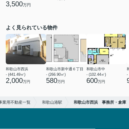
3,500
万円
よく見られている物件
和歌山市西浜
和歌山市新中通６丁目
和歌山市中
- (441.49㎡)
- (266.90㎡)
- (102.44㎡)
-
2,000
580
600
万円
万円
万円
事業用不動産一覧
和歌山港駅
和歌山市西浜 事務所・倉庫