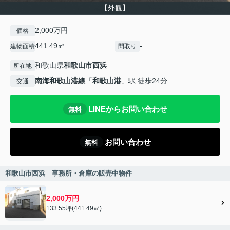
【外観】
2,000万円
価格
441.49㎡
-
建物面積
間取り
和歌山県
和歌山市
西浜
所在地
南海和歌山港線
「
和歌山港
」駅 徒歩24分
交通
LINEからお問い合わせ
無料
お問い合わせ
無料
和歌山市西浜 事務所・倉庫の販売中物件
2,000万円
133.55坪(441.49㎡)