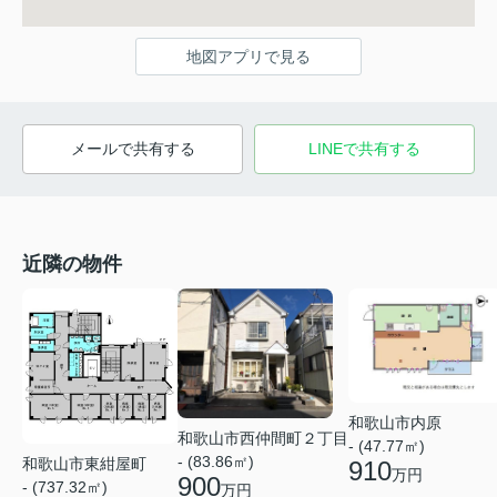
地図アプリで見る
メールで共有する
LINEで共有する
近隣の物件
和歌山市内原
和歌山市西仲間町２丁目
- (47.77㎡)
- (83.86㎡)
和歌山市東紺屋町
910
万円
900
- (737.32㎡)
万円