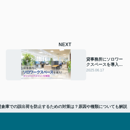
NEXT
貸事務所にソロワー
クスペースを導入！
メリットとデメリッ
2025.06.17
トを解説
貸倉庫での誤出荷を防止するための対策は？原因や種類についても解説