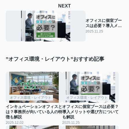
NEXT
オフィスに個室ブー
スは必要？導入メリ
ットや選び方につい
2025.11.25
ても解説
”オフィス環境・レイアウト”おすすめ記事
オフィス環境・レイアウト
オフィス環境・レイアウト
インキュベーションオフィスと
オフィスに個室ブースは必要？
は？事務所が向いている人の特
導入メリットや選び方について
徴も解説
も解説
2025.12.02
2025.11.25